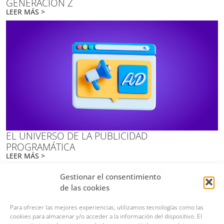
GENERACIÓN Z
LEER MÁS >
EL UNIVERSO DE LA PUBLICIDAD
PROGRAMÁTICA
LEER MÁS >
Gestionar el consentimiento
de las cookies
MADRID
Calle Teresita González Quevedo, 15, 28020, Madrid
Para ofrecer las mejores experiencias, utilizamos tecnologías como las
679 00 88 74
cookies para almacenar y/o acceder a la información del dispositivo. El