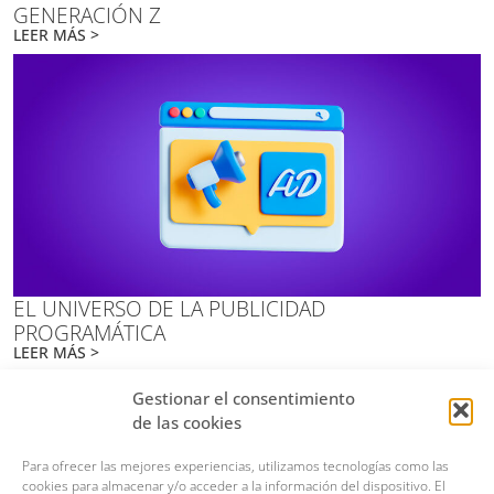
GENERACIÓN Z
LEER MÁS >
EL UNIVERSO DE LA PUBLICIDAD
PROGRAMÁTICA
LEER MÁS >
Gestionar el consentimiento
de las cookies
MADRID
Calle Teresita González Quevedo, 15, 28020, Madrid
Para ofrecer las mejores experiencias, utilizamos tecnologías como las
679 00 88 74
cookies para almacenar y/o acceder a la información del dispositivo. El