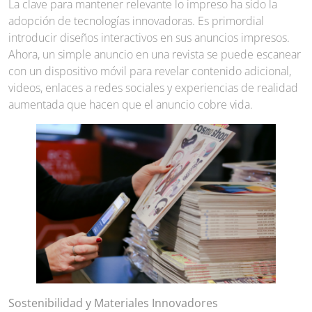
La clave para mantener relevante lo impreso ha sido la
adopción de tecnologías innovadoras. Es primordial
introducir diseños interactivos en sus anuncios impresos.
Ahora, un simple anuncio en una revista se puede escanear
con un dispositivo móvil para revelar contenido adicional,
videos, enlaces a redes sociales y experiencias de realidad
aumentada que hacen que el anuncio cobre vida.
Sostenibilidad y Materiales Innovadores