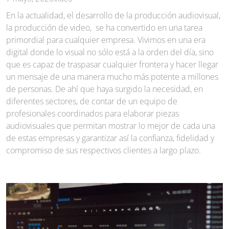
En la actualidad, el desarrollo de la producción audiovisual,
la producción de video, se ha convertido en una tarea
primordial para cualquier empresa. Vivimos en una era
digital donde lo visual no sólo está a la orden del día, sino
que es capaz de traspasar cualquier frontera y hacer llegar
un mensaje de una manera mucho más potente a millones
de personas. De ahí que haya surgido la necesidad, en
diferentes sectores, de contar de un equipo de
profesionales coordinados para elaborar piezas
audiovisuales que permitan mostrar lo mejor de cada una
de estas empresas y garantizar así la confianza, fidelidad y
compromiso de sus respectivos clientes a largo plazo.