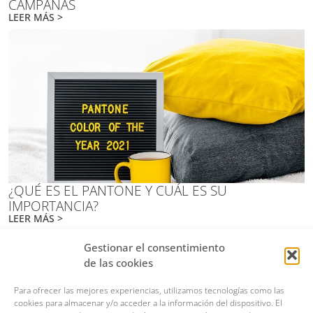
CAMPAÑAS
LEER MÁS >
¿QUÉ ES EL PANTONE Y CUÁL ES SU
IMPORTANCIA?
LEER MÁS >
Gestionar el consentimiento
de las cookies
MADRID
Calle Teresita González Quevedo, 15, 28020, Madrid
Para ofrecer las mejores experiencias, utilizamos tecnologías como las
679 00 88 74
cookies para almacenar y/o acceder a la información del dispositivo. El